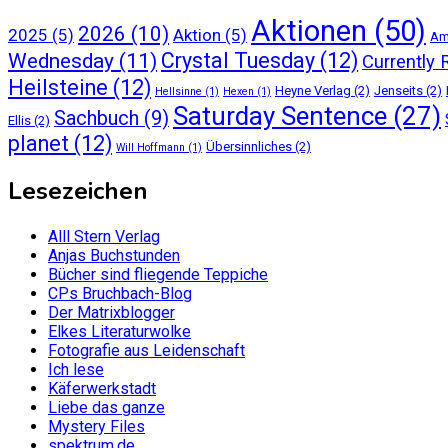
Aktionen
(50)
2026
(10)
2025
(5)
Aktion
(5)
Am
Crystal Tuesday
(12)
Wednesday
(11)
Currently 
Heilsteine
(12)
Heyne Verlag
(2)
Jenseits
(2)
Hellsinne
(1)
Hexen
(1)
Saturday Sentence
(27)
Sachbuch
(9)
Ellis
(2)
planet
(12)
Übersinnliches
(2)
Will Hoffmann
(1)
Lesezeichen
Alll Stern Verlag
Anjas Buchstunden
Bücher sind fliegende Teppiche
CPs Bruchbach-Blog
Der Matrixblogger
Elkes Literaturwolke
Fotografie aus Leidenschaft
Ich lese
Käferwerkstadt
Liebe das ganze
Mystery Files
spektrum.de