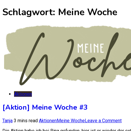
nach:
Schlagwort:
Meine Woche
Aktionen
[Aktion] Meine Woche #3
on
Tanja
3 mins read
Aktionen
Meine Woche
Leave a Comment
[Akti
Die Aktion habe ich bei Rina gefunden. hier ist er wieder der e