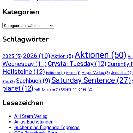
Kategorien
Kategorien
Schlagwörter
Aktionen
(50)
2026
(10)
2025
(5)
Aktion
(5)
Am
Crystal Tuesday
(12)
Wednesday
(11)
Currently 
Heilsteine
(12)
Heyne Verlag
(2)
Jenseits
(2)
Hellsinne
(1)
Hexen
(1)
Saturday Sentence
(27)
Sachbuch
(9)
Ellis
(2)
planet
(12)
Übersinnliches
(2)
Will Hoffmann
(1)
Lesezeichen
Alll Stern Verlag
Anjas Buchstunden
Bücher sind fliegende Teppiche