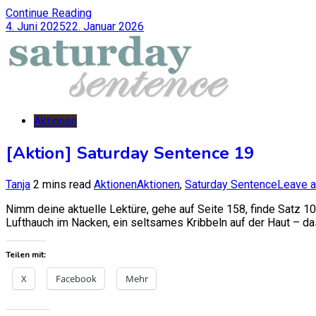
Continue Reading
4. Juni 2025
22. Januar 2026
Aktionen
[Aktion] Saturday Sentence 19
Tanja
2 mins read
Aktionen
Aktionen
,
Saturday Sentence
Leave 
Nimm deine aktuelle Lektüre, gehe auf Seite 158, finde Satz 10
Lufthauch im Nacken, ein seltsames Kribbeln auf der Haut – da
Teilen mit:
X
Facebook
Mehr