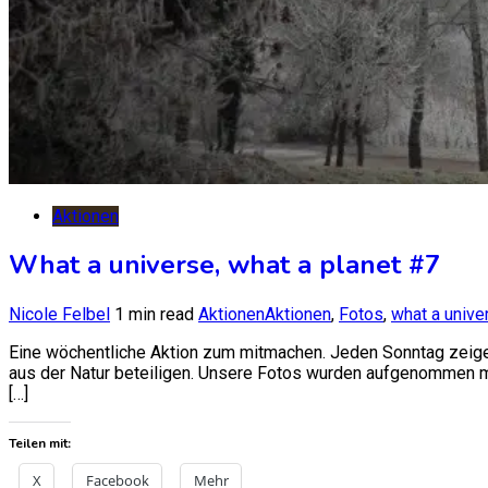
Aktionen
What a universe, what a planet #7
Nicole Felbel
1 min read
Aktionen
Aktionen
,
Fotos
,
what a unive
Eine wöchentliche Aktion zum mitmachen. Jeden Sonntag zeigen
aus der Natur beteiligen. Unsere Fotos wurden aufgenommen m
[…]
Teilen mit:
X
Facebook
Mehr