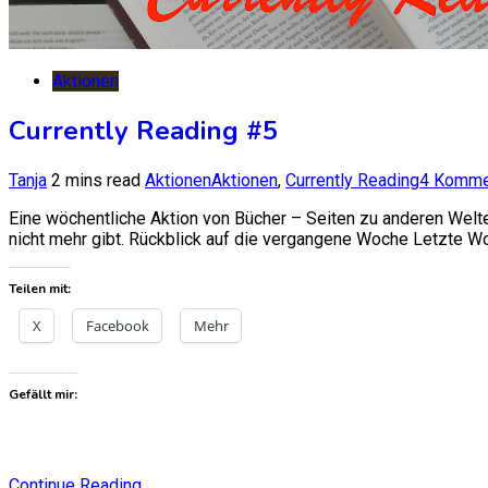
Aktionen
Currently Reading #5
Tanja
2 mins read
Aktionen
Aktionen
,
Currently Reading
4 Komme
Eine wöchentliche Aktion von Bücher – Seiten zu anderen Welt
nicht mehr gibt. Rückblick auf die vergangene Woche Letzte Woc
Teilen mit:
X
Facebook
Mehr
Gefällt mir:
Continue Reading