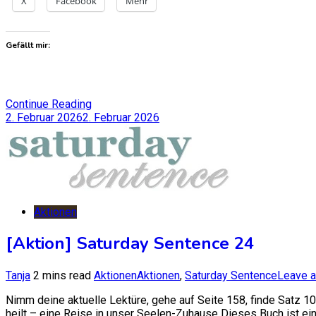
X
Facebook
Mehr
Gefällt mir:
Continue Reading
2. Februar 2026
2. Februar 2026
Aktionen
[Aktion] Saturday Sentence 24
Tanja
2 mins read
Aktionen
Aktionen
,
Saturday Sentence
Leave 
Nimm deine aktuelle Lektüre, gehe auf Seite 158, finde Satz 10
heilt – eine Reise in unser Seelen-Zuhause Dieses Buch ist ein