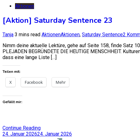
Aktionen
[Aktion] Saturday Sentence 23
Tanja
3 mins read
Aktionen
Aktionen
,
Saturday Sentence
2 Komm
Nimm deine aktuelle Lektüre, gehe auf Seite 158, finde Satz 
PLEJADEN BEGRÜNDETE DIE HEUTIGE MENSCHHEIT. Kulturen auf
dass eine lange Liste […]
Teilen mit:
X
Facebook
Mehr
Gefällt mir:
Continue Reading
24. Januar 2026
24. Januar 2026