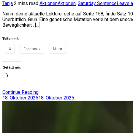
Tanja
2 mins read
Aktionen
Aktionen
,
Saturday Sentence
Leave 
Nimm deine aktuelle Lektüre, gehe auf Seite 158, finde Satz 10
Unerbittlich. Grün. Eine genetische Mutation verleiht dem unsc
Beweglichkeit . […]
Teilen mit:
X
Facebook
Mehr
Gefällt mir:
Wird
geladen …
Continue Reading
18. Oktober 2025
18. Oktober 2025