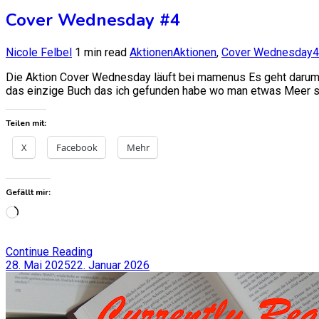
Cover Wednesday #4
Nicole Felbel
1 min read
Aktionen
Aktionen
,
Cover Wednesday
4
Die Aktion Cover Wednesday läuft bei mamenus Es geht darum 
das einzige Buch das ich gefunden habe wo man etwas Meer seh
Teilen mit:
X
Facebook
Mehr
Gefällt mir:
Wird
geladen …
Continue Reading
28. Mai 2025
22. Januar 2026