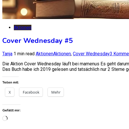
Aktionen
Cover Wednesday #5
Tanja
1 min read
Aktionen
Aktionen
,
Cover Wednesday
3 Komme
Die Aktion Cover Wednesday läuft bei mamenus Es geht darum
Das Buch habe ich 2019 gelesen und tatsächlich nur 2 Sterne g
Teilen mit:
X
Facebook
Mehr
Gefällt mir:
Wird
geladen …