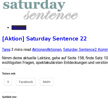
Aktionen
[Aktion] Saturday Sentence 22
Tanja
3 mins read
Aktionen
Aktionen
,
Saturday Sentence
2 Komm
Nimm deine aktuelle Lektüre, gehe auf Seite 158, finde Satz 10
wichtigsten Fragen, spektakulärsten Entdeckungen und verstöre
Teilen mit:
X
Facebook
Mehr
Gefällt mir: