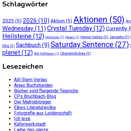
Schlagwörter
Aktionen
(50)
2026
(10)
2025
(5)
Aktion
(5)
Am
Crystal Tuesday
(12)
Wednesday
(11)
Currently 
Heilsteine
(12)
Heyne Verlag
(2)
Jenseits
(2)
Hellsinne
(1)
Hexen
(1)
Saturday Sentence
(27)
Sachbuch
(9)
Ellis
(2)
planet
(12)
Übersinnliches
(2)
Will Hoffmann
(1)
Lesezeichen
Alll Stern Verlag
Anjas Buchstunden
Bücher sind fliegende Teppiche
CPs Bruchbach-Blog
Der Matrixblogger
Elkes Literaturwolke
Fotografie aus Leidenschaft
Ich lese
Käferwerkstadt
Liebe das ganze