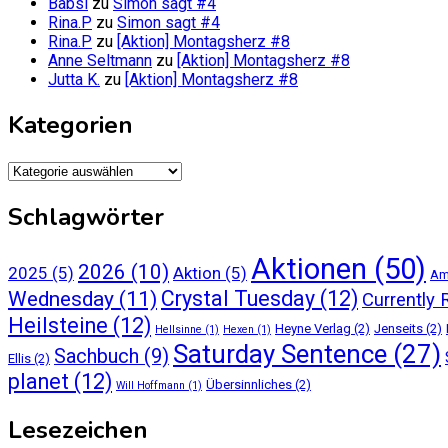
Babsi
zu
Simon sagt #4
Rina.P
zu
Simon sagt #4
Rina.P
zu
[Aktion] Montagsherz #8
Anne Seltmann
zu
[Aktion] Montagsherz #8
Jutta K.
zu
[Aktion] Montagsherz #8
Kategorien
Kategorien
Schlagwörter
Aktionen
(50)
2026
(10)
2025
(5)
Aktion
(5)
Am
Crystal Tuesday
(12)
Wednesday
(11)
Currently 
Heilsteine
(12)
Heyne Verlag
(2)
Jenseits
(2)
Hellsinne
(1)
Hexen
(1)
Saturday Sentence
(27)
Sachbuch
(9)
Ellis
(2)
planet
(12)
Übersinnliches
(2)
Will Hoffmann
(1)
Lesezeichen