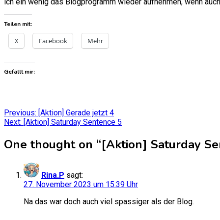
ich ein wenig das Blogprogramm wieder aufnehmen, wenn auch 
Teilen mit:
X
Facebook
Mehr
Gefällt mir:
Beitragsnavigation
Previous:
[Aktion] Gerade jetzt 4
Next:
[Aktion] Saturday Sentence 5
One thought on “
[Aktion] Saturday Se
Rina.P
sagt:
27. November 2023 um 15:39 Uhr
Na das war doch auch viel spassiger als der Blog.