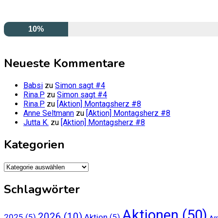
10%
Neueste Kommentare
Babsi
zu
Simon sagt #4
Rina.P
zu
Simon sagt #4
Rina.P
zu
[Aktion] Montagsherz #8
Anne Seltmann
zu
[Aktion] Montagsherz #8
Jutta K.
zu
[Aktion] Montagsherz #8
Kategorien
Kategorien
Schlagwörter
Aktionen
(50)
2026
(10)
2025
(5)
Aktion
(5)
Am