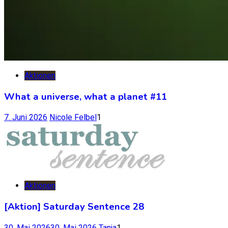
Aktionen
What a universe, what a planet #11
7. Juni 2026
Nicole Felbel
1
Aktionen
[Aktion] Saturday Sentence 28
30. Mai 2026
30. Mai 2026
Tanja
1