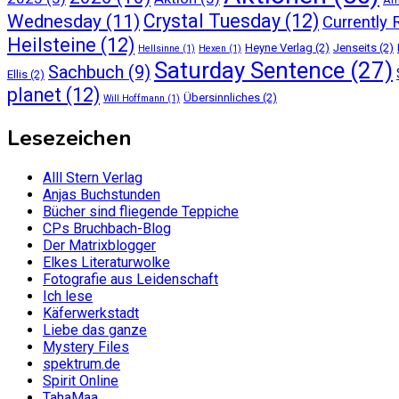
Crystal Tuesday
(12)
Wednesday
(11)
Currently 
Heilsteine
(12)
Heyne Verlag
(2)
Jenseits
(2)
Hellsinne
(1)
Hexen
(1)
Saturday Sentence
(27)
Sachbuch
(9)
Ellis
(2)
planet
(12)
Übersinnliches
(2)
Will Hoffmann
(1)
Lesezeichen
Alll Stern Verlag
Anjas Buchstunden
Bücher sind fliegende Teppiche
CPs Bruchbach-Blog
Der Matrixblogger
Elkes Literaturwolke
Fotografie aus Leidenschaft
Ich lese
Käferwerkstadt
Liebe das ganze
Mystery Files
spektrum.de
Spirit Online
TahaMaa