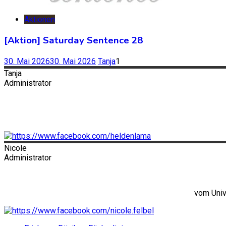
Aktionen
[Aktion] Saturday Sentence 28
30. Mai 2026
30. Mai 2026
Tanja
1
Tanja
Administrator
Nicole
Administrator
vom Univ