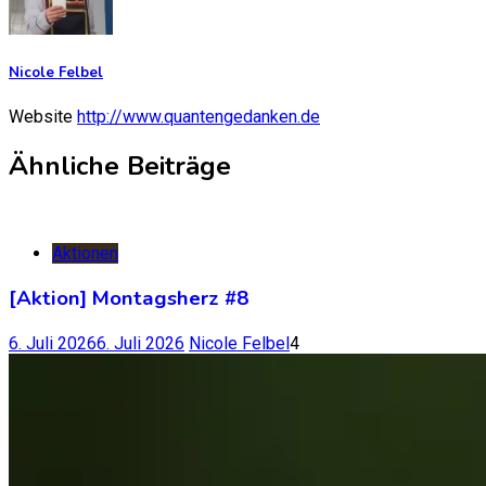
Nicole Felbel
Website
http://www.quantengedanken.de
Ähnliche Beiträge
Aktionen
[Aktion] Montagsherz #8
6. Juli 2026
6. Juli 2026
Nicole Felbel
4