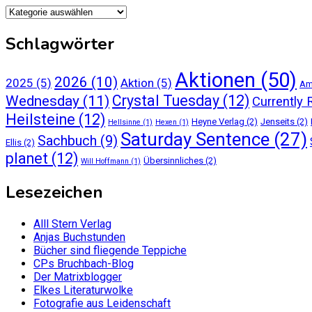
Kategorien
Schlagwörter
Aktionen
(50)
2026
(10)
2025
(5)
Aktion
(5)
Am
Crystal Tuesday
(12)
Wednesday
(11)
Currently 
Heilsteine
(12)
Heyne Verlag
(2)
Jenseits
(2)
Hellsinne
(1)
Hexen
(1)
Saturday Sentence
(27)
Sachbuch
(9)
Ellis
(2)
planet
(12)
Übersinnliches
(2)
Will Hoffmann
(1)
Lesezeichen
Alll Stern Verlag
Anjas Buchstunden
Bücher sind fliegende Teppiche
CPs Bruchbach-Blog
Der Matrixblogger
Elkes Literaturwolke
Fotografie aus Leidenschaft