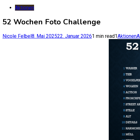
nach:
Aktionen
52 Wochen Foto Challenge
Nicole Felbel
8. Mai 2025
22. Januar 2026
1 min read
1
Aktionen
A